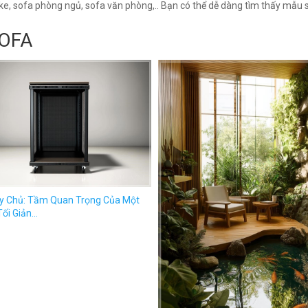
ke, sofa phòng ngủ, sofa văn phòng,.. Bạn có thể dễ dàng tìm thấy mẫu 
OFA
Chiếc Ghế Tối Giản: Sự Kết Hợp Ho
Của Đơn Giản Và Đẳng Cấp...
 Thanh Tịnh: Một Không Gian Sáng