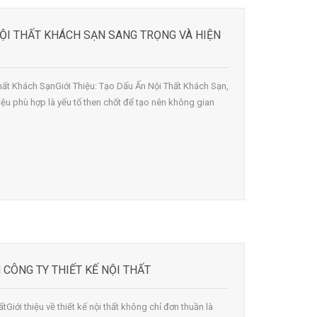
NỘI THẤT KHÁCH SẠN SANG TRỌNG VÀ HIỆN
Thất Khách SạnGiới Thiệu: Tạo Dấu Ấn Nội Thất Khách Sạn,
liệu phù hợp là yếu tố then chốt để tạo nên không gian
 CÔNG TY THIẾT KẾ NỘI THẤT
ấtGiới thiệu về thiết kế nội thất không chỉ đơn thuần là