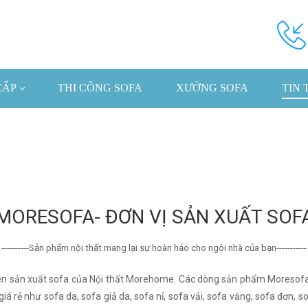
CẤP
THI CÔNG SOFA
XƯỞNG SOFA
TIN 
MORESOFA- ĐƠN VỊ SẢN XUẤT SOF
----------Sản phẩm nội thất mang lại sự hoàn hảo cho ngôi nhà của bạn-----------
n sản xuất sofa của Nội thất Morehome. Các dòng sản phẩm Moresofa đ
 rẻ như sofa da, sofa giả da, sofa nỉ, sofa vải, sofa văng, sofa đơn, sof