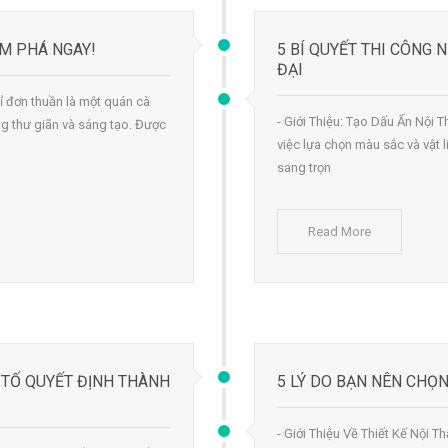
ÁM PHÁ NGAY!
5 BÍ QUYẾT THI CÔNG 
ĐẠI
ỉ đơn thuần là một quán cà
- Giới Thiệu: Tạo Dấu Ấn Nội 
 thư giãn và sáng tạo. Được
việc lựa chọn màu sắc và vật 
sang trọn
Read More
U TỐ QUYẾT ĐỊNH THÀNH
5 LÝ DO BẠN NÊN CHỌN
- Giới Thiệu Về Thiết Kế Nội Th