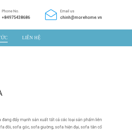
Phone No.
Email us
+84975438686
chinh@morehome.vn
TỨC
LIÊN HỆ
A
ang đẩy mạnh sản xuất tất cả các loại sản phẩm liên
a đôi, sofa góc, sofa giường, sofa hiện đại, sofa tân cổ