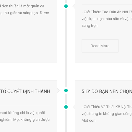
ỉ đơn thuần là một quán cà
- Giới Thiệu: Tạo Dấu Ấn Nội 
 thư giãn và sáng tạo. Được
việc lựa chọn màu sắc và vật 
sang trọn
Read More
U TỐ QUYẾT ĐỊNH THÀNH
5 LÝ DO BẠN NÊN CHỌN
- Giới Thiệu Về Thiết Kế Nội Th
esort không chỉ là việc phối
việc trang trí không gian sốn
ải nghiệm. Một không gian được
Một côn