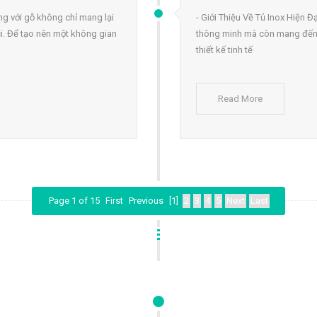
ng với gỗ không chỉ mang lại
- Giới Thiệu Về Tủ Inox Hiện Đ
i. Để tạo nên một không gian
thông minh mà còn mang đến 
thiết kế tinh tế
Read More
Page 1 of 15
First
Previous
[1]
2
3
4
5
Next
Last