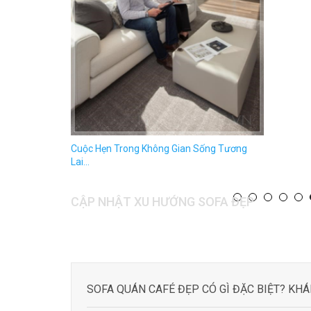
Khám Phá Phong Cách Nội Thất Loft Tinh
ư Giãn Đậm
Tế...
CẬP NHẬT XU HƯỚNG SOFA ĐẸP
SOFA QUÁN CAFÉ ĐẸP CÓ GÌ ĐẶC BIỆT? KH