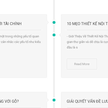
I TÀI CHÍNH
10 MẸO THIẾT KẾ NỘI 
, một trong những yếu tố quan
- Giới Thiệu Về Thiết Kế Nội Th
y cân nhắc các yếu tố như kiểu
gian thư giãn và dễ chịu là 
đầu là s
Read More
G VỚI GỖ?
GIẢI QUYẾT VẤN ĐỀ LƯU