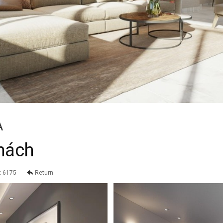
A
hách
t 6175
Return