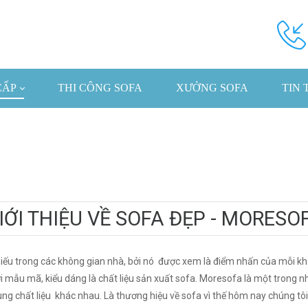
CẤP
THI CÔNG SOFA
XƯỞNG SOFA
TIN 
IỚI THIỆU VỀ SOFA ĐẸP - MORESO
iếu trong các không gian nhà, bởi nó được xem là điểm nhấn của mỗi kh
ới mẫu mã, kiểu dáng là chất liệu sản xuất sofa. Moresofa là một tron
g chất liệu khác nhau. Là thương hiệu về sofa vì thế hôm nay chúng tôi s