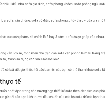
rất nhiều kiểu như sofa gia đình, sofa phòng khách, sofa phòng ngủ, sofa
3 loại sofa văn phòng, sofa cổ điển, sofa phòng…. tùy theo ý của gia chủ 
h chất của sản phẩm, đó chính là 2 hay 3 tấm sofa được ghép vào nhau 
 vuông vắn lịch sự, tông màu chủ đạo của sofa văn phòng là màu trắng, t
h sự, tránh sử dụng các màu sắc lòe loẹt.
đã có bài viết giới thiệu tới các bạn rồi, các bạn có thể tham khảo sofa t
thực tế
uẩn nhất định trong các trường hợp thiết kế sofa theo diện tích của phò
 xin gửi tới các bạn kích thước tiêu chuẩn của các bộ sofa để các bạn th