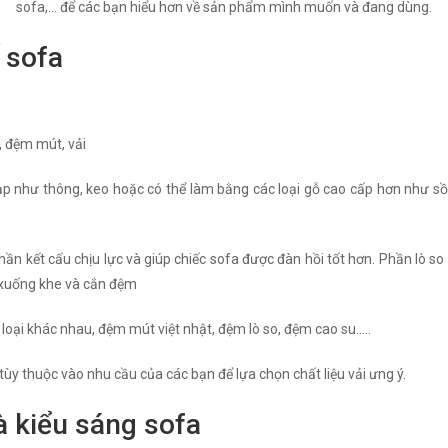
sofa,... để các bạn hiểu hơn về sản phẩm mình muốn và đang dùng.
 sofa
, đệm mút, vải
 như thông, keo hoặc có thể làm bằng các loại gỗ cao cấp hơn như sồi 
phần kết cấu chịu lực và giúp chiếc sofa được đàn hồi tốt hơn. Phần lò s
 xuống khe và cắn đệm
oại khác nhau, đệm mút việt nhật, đệm lò so, đệm cao su…..
 tùy thuộc vào nhu cầu của các bạn để lựa chọn chất liệu vải ưng ý.
à kiểu sáng sofa