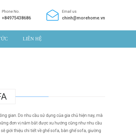
Phone No.
Email us
+84975438686
chinh@morehome.vn
TỨC
LIÊN HỆ
FA
ông gian. Do nhu cầu sử dụng của gia chủ hiện nay, mà
g những đơn vị nắm bắt được xu hướng cũng như nhu cầu
ẽ giới thiệu chi tiết về ghế sofa, bàn ghế sofa, giường