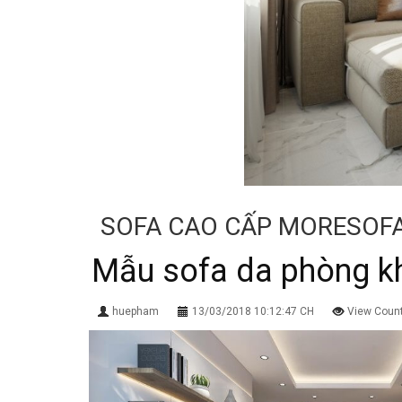
SOFA CAO CẤP MORESOF
Mẫu sofa da phòng k
huepham
13/03/2018 10:12:47 CH
View Coun