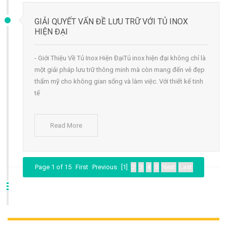
GIẢI QUYẾT VẤN ĐỀ LƯU TRỮ VỚI TỦ INOX
HIỆN ĐẠI
- Giới Thiệu Về Tủ Inox Hiện ĐạiTủ inox hiện đại không chỉ là
một giải pháp lưu trữ thông minh mà còn mang đến vẻ đẹp
thẩm mỹ cho không gian sống và làm việc. Với thiết kế tinh
tế
Read More
Page 1 of 15
First
Previous
[1]
2
3
4
5
Next
Last