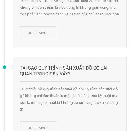
- Giới Thiệu Về Thiết Kế Nội ThấtGiới thiệu về thiết kế nội thất
không chỉ đơn thuần là việc trang trí không gian sống, mà
còn phản ánh phong cách và cá tính của chủ nhân. Một côn
Read More
TẠI SAO QUY TRÌNH SẢN XUẤT ĐỒ GỖ LẠI
QUAN TRỌNG ĐẾN VẬY?
- Giới thiệu về quy trình sản xuất đồ gỗQuy trình sản xuất đồ
gỗ không chỉ đơn thuần là một chuỗi các bước kỹ thuật mà
còn là một nghệ thuật kết hợp giữa sự sáng tạo và kỹ năng
th
Read More