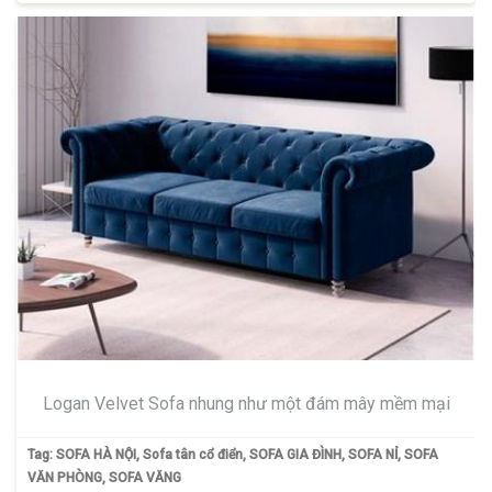
Logan Velvet Sofa nhung như một đám mây mềm mại
Tag:
SOFA HÀ NỘI
,
Sofa tân cổ điển
,
SOFA GIA ĐÌNH
,
SOFA NỈ
,
SOFA
VĂN PHÒNG
,
SOFA VĂNG