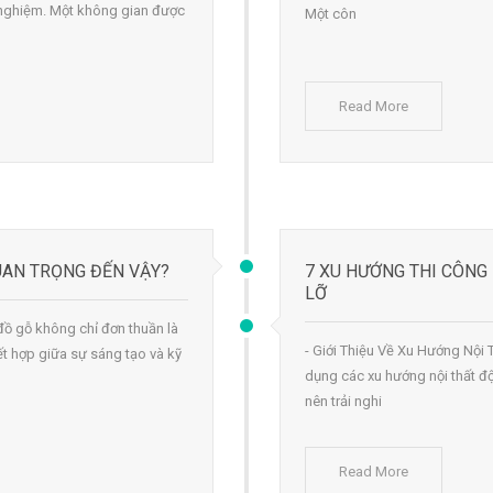
ải nghiệm. Một không gian được
Một côn
Read More
QUAN TRỌNG ĐẾN VẬY?
7 XU HƯỚNG THI CÔNG
LỠ
t đồ gỗ không chỉ đơn thuần là
- Giới Thiệu Về Xu Hướng Nội 
ết hợp giữa sự sáng tạo và kỹ
dụng các xu hướng nội thất đ
nên trải nghi
Read More