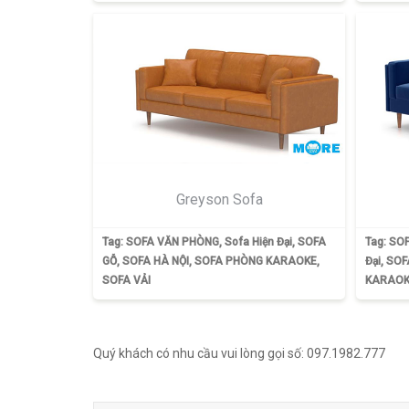
Greyson Sofa
Tag:
SOFA VĂN PHÒNG
,
Sofa Hiện Đại
,
SOFA
Tag:
SOF
GỖ
,
SOFA HÀ NỘI
,
SOFA PHÒNG KARAOKE
,
Đại
,
SOF
SOFA VẢI
KARAOK
Quý khách có nhu cầu vui lòng gọi số: 097.1982.777