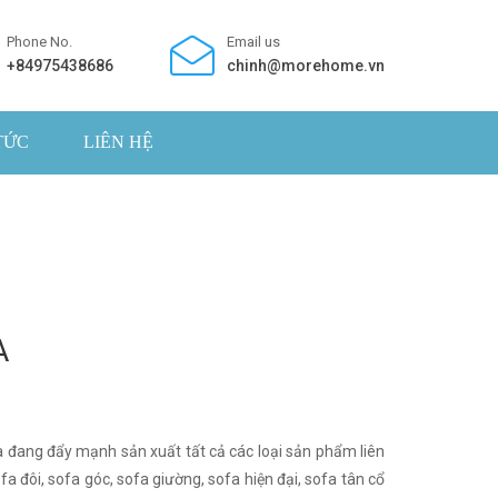
Phone No.
Email us
+84975438686
chinh@morehome.vn
TỨC
LIÊN HỆ
A
ang đẩy mạnh sản xuất tất cả các loại sản phẩm liên
a đôi, sofa góc, sofa giường, sofa hiện đại, sofa tân cổ