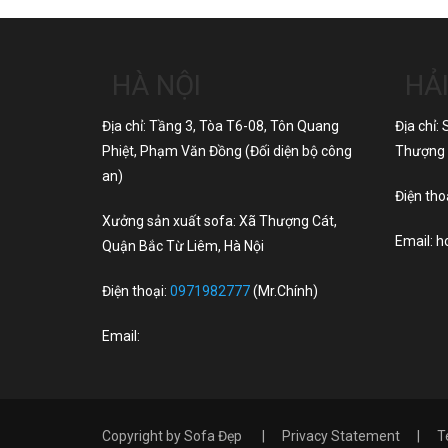
HÀ NỘI
HẢ
Địa chỉ: Tầng 3, Tòa T6-08, Tôn Quang
Địa chỉ
Phiệt, Phạm Văn Đồng (Đối diện bộ công
Thượng 
an)
Điện tho
Xưởng sản xuất sofa: Xã Thượng Cát,
Email:
h
Quận Bắc Từ Liêm, Hà Nội
Điện thoại:
0971982777
(Mr.Chính)
Email:
Copyright by
Sofa Đẹp
|
Privacy Statement
|
T