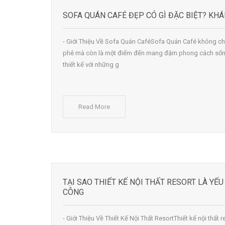
SOFA QUÁN CAFÉ ĐẸP CÓ GÌ ĐẶC BIỆT? KH
- Giới Thiệu Về Sofa Quán CaféSofa Quán Café không ch
phê mà còn là một điểm đến mang đậm phong cách sống
thiết kế với những g
Read More
TẠI SAO THIẾT KẾ NỘI THẤT RESORT LÀ YẾ
CÔNG
- Giới Thiệu Về Thiết Kế Nội Thất ResortThiết kế nội thất r