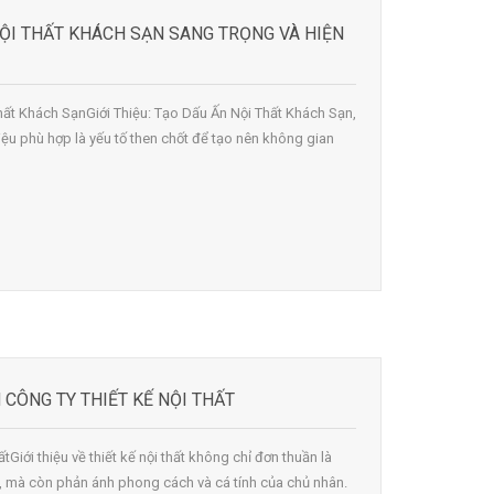
NỘI THẤT KHÁCH SẠN SANG TRỌNG VÀ HIỆN
Thất Khách SạnGiới Thiệu: Tạo Dấu Ấn Nội Thất Khách Sạn,
liệu phù hợp là yếu tố then chốt để tạo nên không gian
 CÔNG TY THIẾT KẾ NỘI THẤT
ấtGiới thiệu về thiết kế nội thất không chỉ đơn thuần là
g, mà còn phản ánh phong cách và cá tính của chủ nhân.