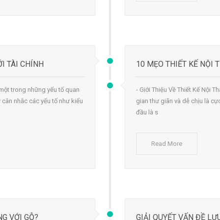
I TÀI CHÍNH
10 MẸO THIẾT KẾ NỘI 
, một trong những yếu tố quan
- Giới Thiệu Về Thiết Kế Nội Th
y cân nhắc các yếu tố như kiểu
gian thư giãn và dễ chịu là 
đầu là s
Read More
G VỚI GỖ?
GIẢI QUYẾT VẤN ĐỀ LƯU