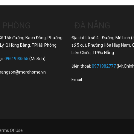
I PHÒNG
ĐÀ NẴNG
: Số 155 đường Bạch Đằng, Phường
Địa chỉ: Lô số 4 - Đường Mê Linh 
Lý, Q.Hồng Bàng, TP.Hải Phòng
số 5 cũ), Phường Hòa Hiệp Nam,
Liên Chiểu, TP.Đà Nẵng
ại:
0961993555
(Mr.Sơn)
Điện thoại:
0971982777
(Mr.Chín
oangson@morehome.vn
Email:
erms Of Use