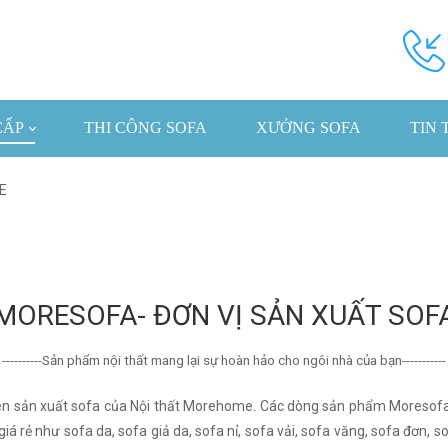
CẤP
THI CÔNG SOFA
XƯỞNG SOFA
TIN 
E
MORESOFA- ĐƠN VỊ SẢN XUẤT SOF
----------Sản phẩm nội thất mang lại sự hoàn hảo cho ngôi nhà của bạn-----------
n sản xuất sofa của Nội thất Morehome. Các dòng sản phẩm Moresofa đ
 rẻ như sofa da, sofa giả da, sofa nỉ, sofa vải, sofa văng, sofa đơn, sof