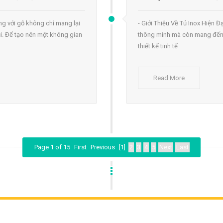
ng với gỗ không chỉ mang lại
- Giới Thiệu Về Tủ Inox Hiện Đ
i. Để tạo nên một không gian
thông minh mà còn mang đến 
thiết kế tinh tế
Read More
Page 1 of 15
First
Previous
[1]
2
3
4
5
Next
Last