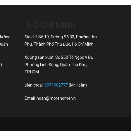
HỒ CHÍ MINH
(đường
Địa chỉ: Số 10, Đường Số 33, Phường An
 Quận
Phú, Thành Phố Thủ Đức, Hồ Chí Minh
Xưởng sản xuất: Số 260 Tô Ngọc Vân,
h)
Phường Linh Đông, Quận Thủ Đức,
TP.HCM
Điện thoại:
0971982777
(Mr.Hoàn)
Email:
hoan@morehome.vn