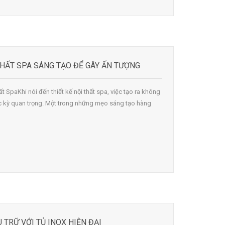
THẤT SPA SÁNG TẠO ĐỂ GÂY ẤN TƯỢNG
ất SpaKhi nói đến thiết kế nội thất spa, việc tạo ra không
cực kỳ quan trọng. Một trong những mẹo sáng tạo hàng
 TRỮ VỚI TỦ INOX HIỆN ĐẠI