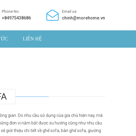
Phone No.
Email us
+84975438686
chinh@morehome.vn
TỨC
LIÊN HỆ
FA
ông gian. Do nhu cầu sử dụng của gia chủ hiện nay, mà
g những đơn vị nắm bắt được xu hướng cũng như nhu cầu
ẽ giới thiệu chi tiết về ghế sofa, bàn ghế sofa, giường