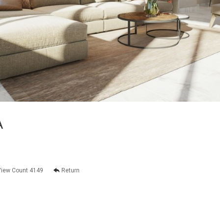
A
iew Count 4149
Return