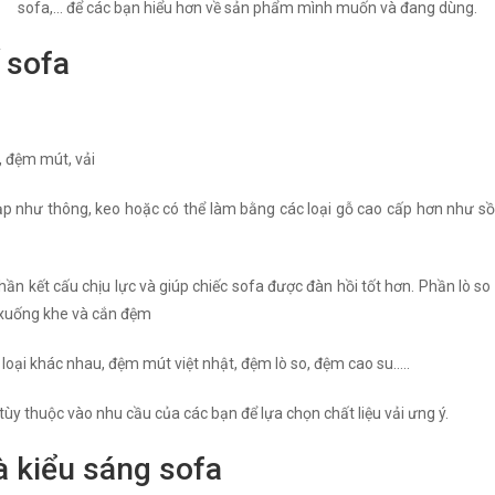
sofa,... để các bạn hiểu hơn về sản phẩm mình muốn và đang dùng.
 sofa
, đệm mút, vải
 như thông, keo hoặc có thể làm bằng các loại gỗ cao cấp hơn như sồi 
phần kết cấu chịu lực và giúp chiếc sofa được đàn hồi tốt hơn. Phần lò s
 xuống khe và cắn đệm
oại khác nhau, đệm mút việt nhật, đệm lò so, đệm cao su…..
 tùy thuộc vào nhu cầu của các bạn để lựa chọn chất liệu vải ưng ý.
à kiểu sáng sofa