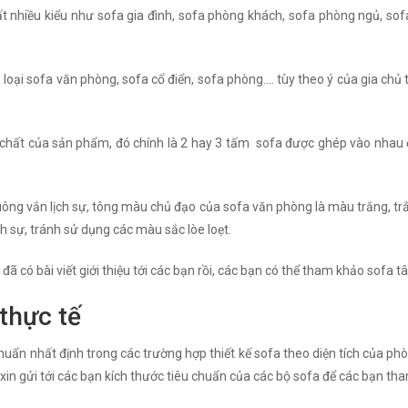
rất nhiều kiểu như sofa gia đình, sofa phòng khách, sofa phòng ngủ, sofa
3 loại sofa văn phòng, sofa cổ điển, sofa phòng…. tùy theo ý của gia chủ 
h chất của sản phẩm, đó chính là 2 hay 3 tấm sofa được ghép vào nhau 
 vuông vắn lịch sự, tông màu chủ đạo của sofa văn phòng là màu trắng, t
h sự, tránh sử dụng các màu sắc lòe loẹt.
đã có bài viết giới thiệu tới các bạn rồi, các bạn có thể tham khảo sofa t
thực tế
uẩn nhất định trong các trường hợp thiết kế sofa theo diện tích của phò
 xin gửi tới các bạn kích thước tiêu chuẩn của các bộ sofa để các bạn th