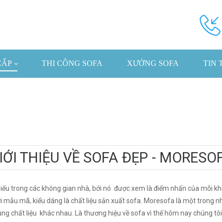
CẤP
THI CÔNG SOFA
XƯỞNG SOFA
TIN 
IỚI THIỆU VỀ SOFA ĐẸP - MORESO
iếu trong các không gian nhà, bởi nó được xem là điểm nhấn của mỗi kh
ới mẫu mã, kiểu dáng là chất liệu sản xuất sofa. Moresofa là một tron
g chất liệu khác nhau. Là thương hiệu về sofa vì thế hôm nay chúng tôi s