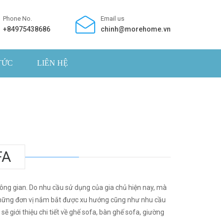
Phone No.
Email us
+84975438686
chinh@morehome.vn
TỨC
LIÊN HỆ
FA
ông gian. Do nhu cầu sử dụng của gia chủ hiện nay, mà
g những đơn vị nắm bắt được xu hướng cũng như nhu cầu
ẽ giới thiệu chi tiết về ghế sofa, bàn ghế sofa, giường