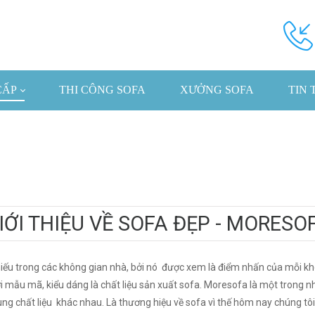
CẤP
THI CÔNG SOFA
XƯỞNG SOFA
TIN 
IỚI THIỆU VỀ SOFA ĐẸP - MORESO
iếu trong các không gian nhà, bởi nó được xem là điểm nhấn của mỗi kh
ới mẫu mã, kiểu dáng là chất liệu sản xuất sofa. Moresofa là một tron
g chất liệu khác nhau. Là thương hiệu về sofa vì thế hôm nay chúng tôi s