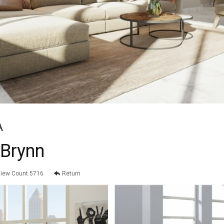
A
 Brynn
iew Count 5716
Return