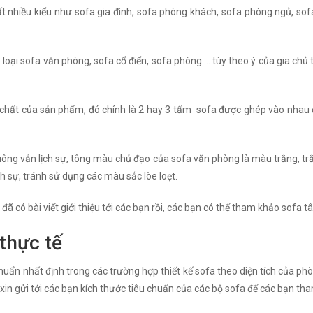
rất nhiều kiểu như sofa gia đình, sofa phòng khách, sofa phòng ngủ, sofa
3 loại sofa văn phòng, sofa cổ điển, sofa phòng…. tùy theo ý của gia chủ 
h chất của sản phẩm, đó chính là 2 hay 3 tấm sofa được ghép vào nhau 
 vuông vắn lịch sự, tông màu chủ đạo của sofa văn phòng là màu trắng, t
h sự, tránh sử dụng các màu sắc lòe loẹt.
đã có bài viết giới thiệu tới các bạn rồi, các bạn có thể tham khảo sofa t
thực tế
uẩn nhất định trong các trường hợp thiết kế sofa theo diện tích của phò
 xin gửi tới các bạn kích thước tiêu chuẩn của các bộ sofa để các bạn th