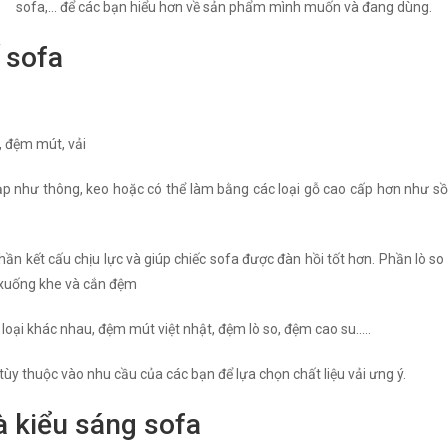
sofa,... để các bạn hiểu hơn về sản phẩm mình muốn và đang dùng.
 sofa
, đệm mút, vải
 như thông, keo hoặc có thể làm bằng các loại gỗ cao cấp hơn như sồi 
phần kết cấu chịu lực và giúp chiếc sofa được đàn hồi tốt hơn. Phần lò s
 xuống khe và cắn đệm
oại khác nhau, đệm mút việt nhật, đệm lò so, đệm cao su…..
 tùy thuộc vào nhu cầu của các bạn để lựa chọn chất liệu vải ưng ý.
à kiểu sáng sofa