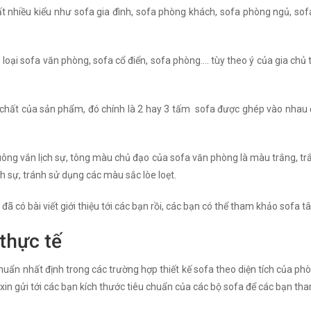
rất nhiều kiểu như sofa gia đình, sofa phòng khách, sofa phòng ngủ, sofa
3 loại sofa văn phòng, sofa cổ điển, sofa phòng…. tùy theo ý của gia chủ 
h chất của sản phẩm, đó chính là 2 hay 3 tấm sofa được ghép vào nhau 
 vuông vắn lịch sự, tông màu chủ đạo của sofa văn phòng là màu trắng, t
h sự, tránh sử dụng các màu sắc lòe loẹt.
đã có bài viết giới thiệu tới các bạn rồi, các bạn có thể tham khảo sofa t
thực tế
uẩn nhất định trong các trường hợp thiết kế sofa theo diện tích của phò
 xin gửi tới các bạn kích thước tiêu chuẩn của các bộ sofa để các bạn th