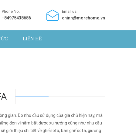
Phone No.
Email us
+84975438686
chinh@morehome.vn
TỨC
LIÊN HỆ
FA
ông gian. Do nhu cầu sử dụng của gia chủ hiện nay, mà
g những đơn vị nắm bắt được xu hướng cũng như nhu cầu
ẽ giới thiệu chi tiết về ghế sofa, bàn ghế sofa, giường