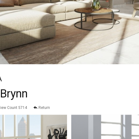
A
 Brynn
iew Count 5714
Return