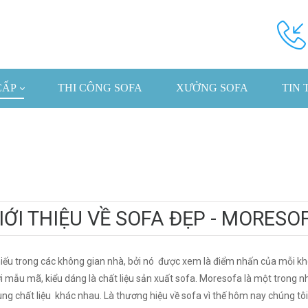
CẤP
THI CÔNG SOFA
XƯỞNG SOFA
TIN 
IỚI THIỆU VỀ SOFA ĐẸP - MORESO
iếu trong các không gian nhà, bởi nó được xem là điểm nhấn của mỗi kh
ới mẫu mã, kiểu dáng là chất liệu sản xuất sofa. Moresofa là một tron
g chất liệu khác nhau. Là thương hiệu về sofa vì thế hôm nay chúng tôi s