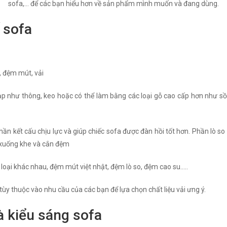
sofa,... để các bạn hiểu hơn về sản phẩm mình muốn và đang dùng.
 sofa
, đệm mút, vải
 như thông, keo hoặc có thể làm bằng các loại gỗ cao cấp hơn như sồi 
phần kết cấu chịu lực và giúp chiếc sofa được đàn hồi tốt hơn. Phần lò s
 xuống khe và cắn đệm
oại khác nhau, đệm mút việt nhật, đệm lò so, đệm cao su…..
 tùy thuộc vào nhu cầu của các bạn để lựa chọn chất liệu vải ưng ý.
à kiểu sáng sofa