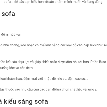
sofa,... để các bạn hiểu hơn về sản phẩm mình muốn và đang dùng.
 sofa
, đệm mút, vải
 như thông, keo hoặc có thể làm bằng các loại gỗ cao cấp hơn như sồi 
phần kết cấu chịu lực và giúp chiếc sofa được đàn hồi tốt hơn. Phần lò s
 xuống khe và cắn đệm
oại khác nhau, đệm mút việt nhật, đệm lò so, đệm cao su…..
 tùy thuộc vào nhu cầu của các bạn để lựa chọn chất liệu vải ưng ý.
à kiểu sáng sofa