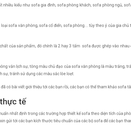
rất nhiều kiểu như sofa gia đình, sofa phòng khách, sofa phòng ngủ, sofa
3 loại sofa văn phòng, sofa cổ điển, sofa phòng…. tùy theo ý của gia chủ 
h chất của sản phẩm, đó chính là 2 hay 3 tấm sofa được ghép vào nhau 
 vuông vắn lịch sự, tông màu chủ đạo của sofa văn phòng là màu trắng, t
h sự, tránh sử dụng các màu sắc lòe loẹt.
đã có bài viết giới thiệu tới các bạn rồi, các bạn có thể tham khảo sofa t
thực tế
uẩn nhất định trong các trường hợp thiết kế sofa theo diện tích của phò
 xin gửi tới các bạn kích thước tiêu chuẩn của các bộ sofa để các bạn th