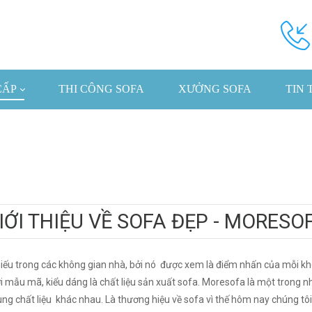
CẤP
THI CÔNG SOFA
XƯỞNG SOFA
TIN 
IỚI THIỆU VỀ SOFA ĐẸP - MORESO
iếu trong các không gian nhà, bởi nó được xem là điểm nhấn của mỗi kh
ới mẫu mã, kiểu dáng là chất liệu sản xuất sofa. Moresofa là một tron
g chất liệu khác nhau. Là thương hiệu về sofa vì thế hôm nay chúng tôi s