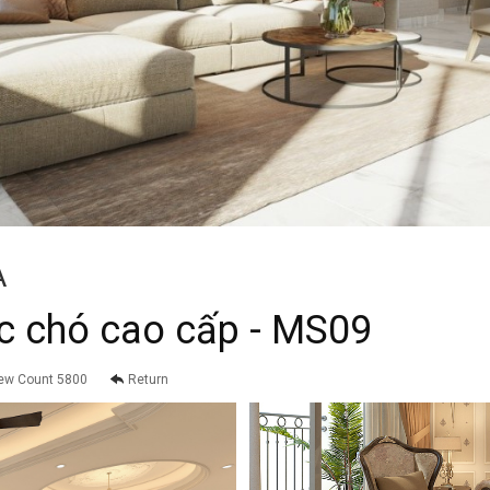
A
óc chó cao cấp - MS09
ew Count 5800
Return