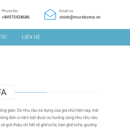
Phone No.
Email us
+84975438686
chinh@morehome.vn
TỨC
LIÊN HỆ
FA
ông gian. Do nhu cầu sử dụng của gia chủ hiện nay, mà
g những đơn vị nắm bắt được xu hướng cũng như nhu cầu
ẽ giới thiệu chi tiết về ghế sofa, bàn ghế sofa, giường