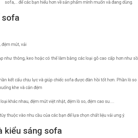
sofa,... để các bạn hiểu hơn về sản phẩm mình muốn và đang dùng.
 sofa
, đệm mút, vải
 như thông, keo hoặc có thể làm bằng các loại gỗ cao cấp hơn như sồi 
phần kết cấu chịu lực và giúp chiếc sofa được đàn hồi tốt hơn. Phần lò s
 xuống khe và cắn đệm
oại khác nhau, đệm mút việt nhật, đệm lò so, đệm cao su…..
 tùy thuộc vào nhu cầu của các bạn để lựa chọn chất liệu vải ưng ý.
à kiểu sáng sofa