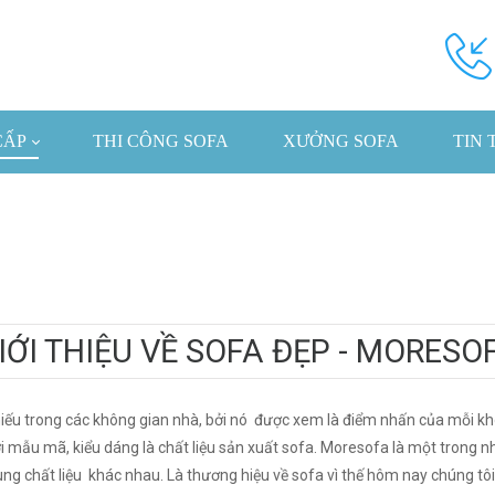
CẤP
THI CÔNG SOFA
XƯỞNG SOFA
TIN 
IỚI THIỆU VỀ SOFA ĐẸP - MORESO
iếu trong các không gian nhà, bởi nó được xem là điểm nhấn của mỗi kh
ới mẫu mã, kiểu dáng là chất liệu sản xuất sofa. Moresofa là một tron
g chất liệu khác nhau. Là thương hiệu về sofa vì thế hôm nay chúng tôi s