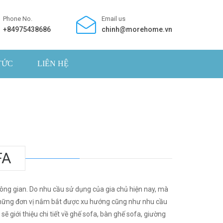
Phone No.
Email us
+84975438686
chinh@morehome.vn
TỨC
LIÊN HỆ
FA
ông gian. Do nhu cầu sử dụng của gia chủ hiện nay, mà
g những đơn vị nắm bắt được xu hướng cũng như nhu cầu
ẽ giới thiệu chi tiết về ghế sofa, bàn ghế sofa, giường