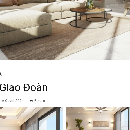
A
 Giao Đoàn
ew Count 5694
Return