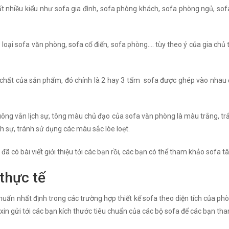
rất nhiều kiểu như sofa gia đình, sofa phòng khách, sofa phòng ngủ, sofa
3 loại sofa văn phòng, sofa cổ điển, sofa phòng…. tùy theo ý của gia chủ 
h chất của sản phẩm, đó chính là 2 hay 3 tấm sofa được ghép vào nhau 
 vuông vắn lịch sự, tông màu chủ đạo của sofa văn phòng là màu trắng, t
h sự, tránh sử dụng các màu sắc lòe loẹt.
đã có bài viết giới thiệu tới các bạn rồi, các bạn có thể tham khảo sofa t
thực tế
uẩn nhất định trong các trường hợp thiết kế sofa theo diện tích của phò
 xin gửi tới các bạn kích thước tiêu chuẩn của các bộ sofa để các bạn th