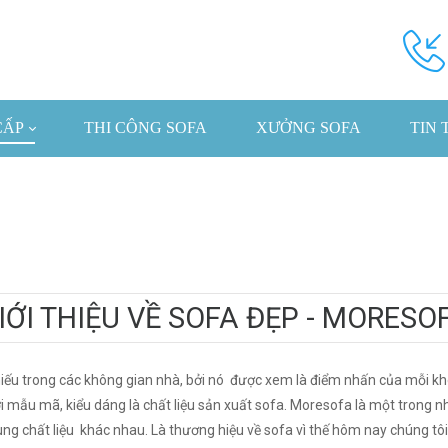
CẤP
THI CÔNG SOFA
XƯỞNG SOFA
TIN 
IỚI THIỆU VỀ SOFA ĐẸP - MORESO
iếu trong các không gian nhà, bởi nó được xem là điểm nhấn của mỗi kh
ới mẫu mã, kiểu dáng là chất liệu sản xuất sofa. Moresofa là một tron
g chất liệu khác nhau. Là thương hiệu về sofa vì thế hôm nay chúng tôi s