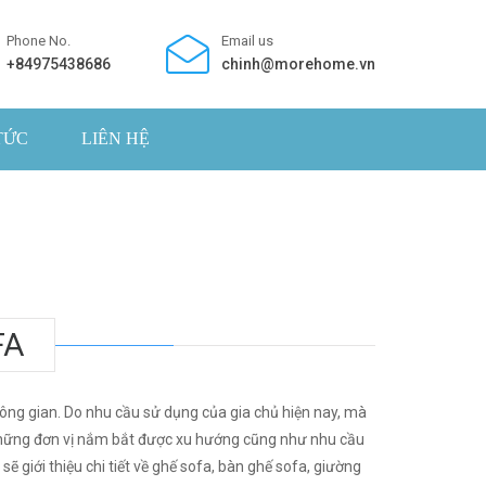
Phone No.
Email us
+84975438686
chinh@morehome.vn
TỨC
LIÊN HỆ
FA
ông gian. Do nhu cầu sử dụng của gia chủ hiện nay, mà
g những đơn vị nắm bắt được xu hướng cũng như nhu cầu
ẽ giới thiệu chi tiết về ghế sofa, bàn ghế sofa, giường