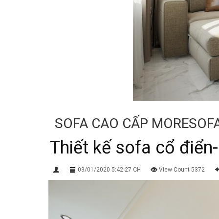
SOFA CAO CẤP MORESOF
Thiết kế sofa cổ điển
03/01/2020 5:42:27 CH
View Count 5372