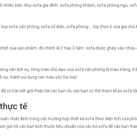
rất nhiều kiểu như sofa gia đình, sofa phòng khách, sofa phòng ngủ, sofa
3 loại sofa văn phòng, sofa cổ điển, sofa phòng…. tùy theo ý của gia chủ 
h chất của sản phẩm, đó chính là 2 hay 3 tấm sofa được ghép vào nhau 
 vuông vắn lịch sự, tông màu chủ đạo của sofa văn phòng là màu trắng, t
h sự, tránh sử dụng các màu sắc lòe loẹt.
đã có bài viết giới thiệu tới các bạn rồi, các bạn có thể tham khảo sofa t
thực tế
uẩn nhất định trong các trường hợp thiết kế sofa theo diện tích của phò
 xin gửi tới các bạn kích thước tiêu chuẩn của các bộ sofa để các bạn th