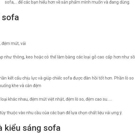
sofa,... để các bạn hiểu hơn về sản phẩm mình muốn và đang dùng.
 sofa
, đệm mút, vải
 như thông, keo hoặc có thể làm bằng các loại gỗ cao cấp hơn như sồi 
phần kết cấu chịu lực và giúp chiếc sofa được đàn hồi tốt hơn. Phần lò s
 xuống khe và cắn đệm
oại khác nhau, đệm mút việt nhật, đệm lò so, đệm cao su…..
 tùy thuộc vào nhu cầu của các bạn để lựa chọn chất liệu vải ưng ý.
à kiểu sáng sofa