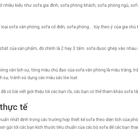
rất nhiều kiểu như sofa gia đình, sofa phòng khách, sofa phòng ngủ, sofa
3 loại sofa văn phòng, sofa cổ điển, sofa phòng…. tùy theo ý của gia chủ 
h chất của sản phẩm, đó chính là 2 hay 3 tấm sofa được ghép vào nhau 
 vuông vắn lịch sự, tông màu chủ đạo của sofa văn phòng là màu trắng, t
h sự, tránh sử dụng các màu sắc lòe loẹt.
đã có bài viết giới thiệu tới các bạn rồi, các bạn có thể tham khảo sofa t
thực tế
uẩn nhất định trong các trường hợp thiết kế sofa theo diện tích của phò
 xin gửi tới các bạn kích thước tiêu chuẩn của các bộ sofa để các bạn th