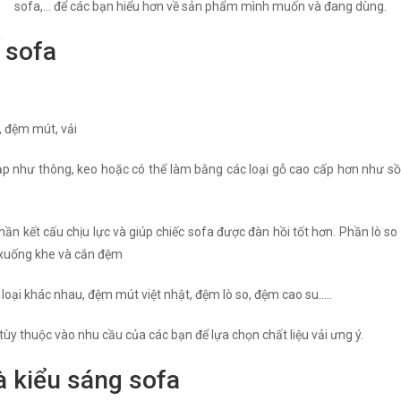
sofa,... để các bạn hiểu hơn về sản phẩm mình muốn và đang dùng.
 sofa
, đệm mút, vải
 như thông, keo hoặc có thể làm bằng các loại gỗ cao cấp hơn như sồi 
phần kết cấu chịu lực và giúp chiếc sofa được đàn hồi tốt hơn. Phần lò s
 xuống khe và cắn đệm
oại khác nhau, đệm mút việt nhật, đệm lò so, đệm cao su…..
 tùy thuộc vào nhu cầu của các bạn để lựa chọn chất liệu vải ưng ý.
à kiểu sáng sofa