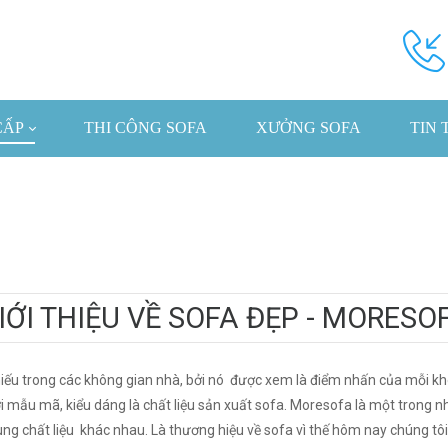
CẤP
THI CÔNG SOFA
XƯỞNG SOFA
TIN 
IỚI THIỆU VỀ SOFA ĐẸP - MORESO
iếu trong các không gian nhà, bởi nó được xem là điểm nhấn của mỗi kh
ới mẫu mã, kiểu dáng là chất liệu sản xuất sofa. Moresofa là một tron
g chất liệu khác nhau. Là thương hiệu về sofa vì thế hôm nay chúng tôi s