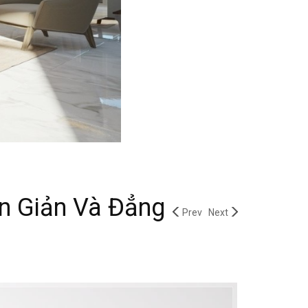
n Giản Và Đẳng
Prev
Next