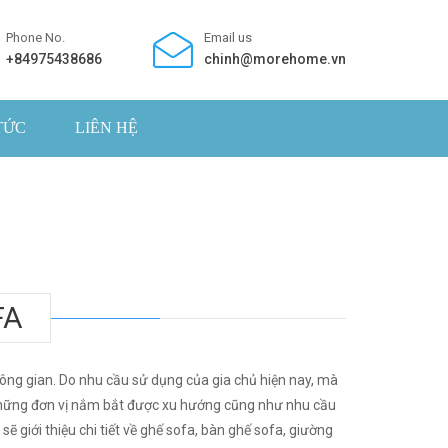
Phone No.
Email us
+84975438686
chinh@morehome.vn
TỨC
LIÊN HỆ
FA
ông gian. Do nhu cầu sử dụng của gia chủ hiện nay, mà
g những đơn vị nắm bắt được xu hướng cũng như nhu cầu
ẽ giới thiệu chi tiết về ghế sofa, bàn ghế sofa, giường