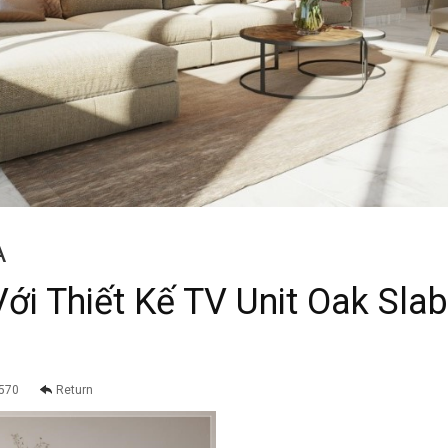
A
Với Thiết Kế TV Unit Oak Sl
570
Return