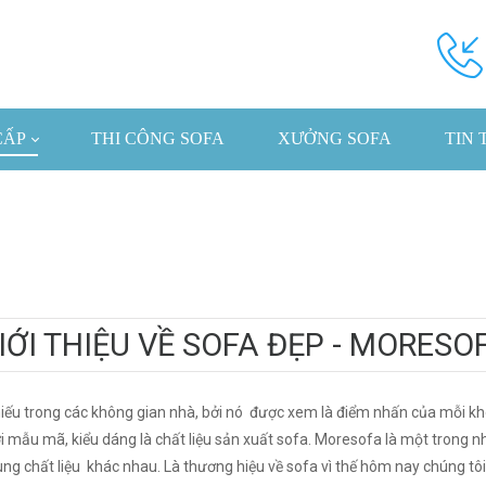
CẤP
THI CÔNG SOFA
XƯỞNG SOFA
TIN 
IỚI THIỆU VỀ SOFA ĐẸP - MORESO
iếu trong các không gian nhà, bởi nó được xem là điểm nhấn của mỗi kh
ới mẫu mã, kiểu dáng là chất liệu sản xuất sofa. Moresofa là một tron
g chất liệu khác nhau. Là thương hiệu về sofa vì thế hôm nay chúng tôi s