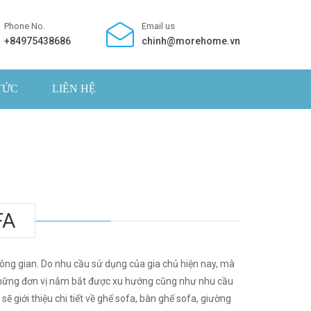
Phone No.
Email us
+84975438686
chinh@morehome.vn
TỨC
LIÊN HỆ
FA
ông gian. Do nhu cầu sử dụng của gia chủ hiện nay, mà
g những đơn vị nắm bắt được xu hướng cũng như nhu cầu
ẽ giới thiệu chi tiết về ghế sofa, bàn ghế sofa, giường