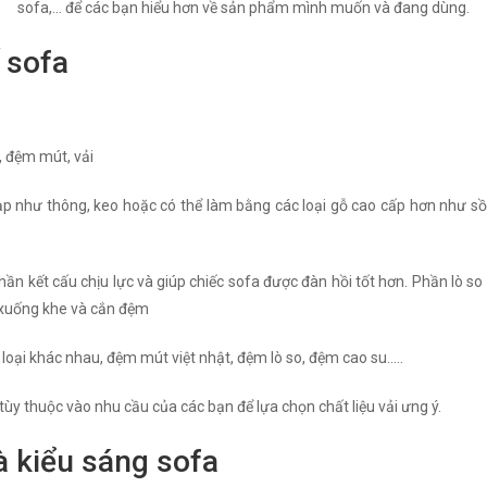
sofa,... để các bạn hiểu hơn về sản phẩm mình muốn và đang dùng.
 sofa
, đệm mút, vải
 như thông, keo hoặc có thể làm bằng các loại gỗ cao cấp hơn như sồi 
phần kết cấu chịu lực và giúp chiếc sofa được đàn hồi tốt hơn. Phần lò s
 xuống khe và cắn đệm
oại khác nhau, đệm mút việt nhật, đệm lò so, đệm cao su…..
 tùy thuộc vào nhu cầu của các bạn để lựa chọn chất liệu vải ưng ý.
à kiểu sáng sofa