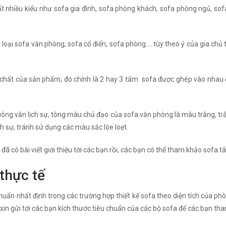
rất nhiều kiểu như sofa gia đình, sofa phòng khách, sofa phòng ngủ, sofa
3 loại sofa văn phòng, sofa cổ điển, sofa phòng…. tùy theo ý của gia chủ 
h chất của sản phẩm, đó chính là 2 hay 3 tấm sofa được ghép vào nhau 
 vuông vắn lịch sự, tông màu chủ đạo của sofa văn phòng là màu trắng, t
h sự, tránh sử dụng các màu sắc lòe loẹt.
đã có bài viết giới thiệu tới các bạn rồi, các bạn có thể tham khảo sofa t
thực tế
uẩn nhất định trong các trường hợp thiết kế sofa theo diện tích của phò
 xin gửi tới các bạn kích thước tiêu chuẩn của các bộ sofa để các bạn th