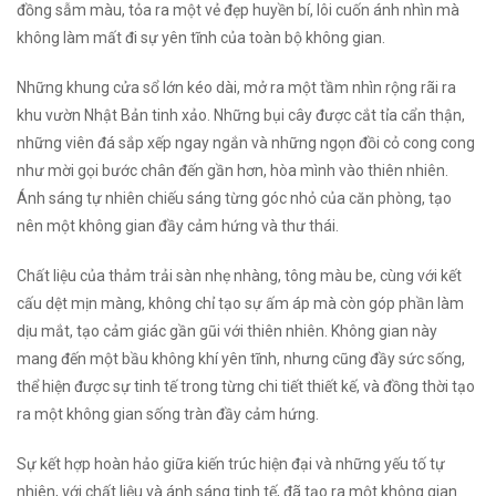
đồng sẫm màu, tỏa ra một vẻ đẹp huyền bí, lôi cuốn ánh nhìn mà
không làm mất đi sự yên tĩnh của toàn bộ không gian.
Những khung cửa sổ lớn kéo dài, mở ra một tầm nhìn rộng rãi ra
khu vườn Nhật Bản tinh xảo. Những bụi cây được cắt tỉa cẩn thận,
những viên đá sắp xếp ngay ngắn và những ngọn đồi cỏ cong cong
như mời gọi bước chân đến gần hơn, hòa mình vào thiên nhiên.
Ánh sáng tự nhiên chiếu sáng từng góc nhỏ của căn phòng, tạo
nên một không gian đầy cảm hứng và thư thái.
Chất liệu của thảm trải sàn nhẹ nhàng, tông màu be, cùng với kết
cấu dệt mịn màng, không chỉ tạo sự ấm áp mà còn góp phần làm
dịu mắt, tạo cảm giác gần gũi với thiên nhiên. Không gian này
mang đến một bầu không khí yên tĩnh, nhưng cũng đầy sức sống,
thể hiện được sự tinh tế trong từng chi tiết thiết kế, và đồng thời tạo
ra một không gian sống tràn đầy cảm hứng.
Sự kết hợp hoàn hảo giữa kiến trúc hiện đại và những yếu tố tự
nhiên, với chất liệu và ánh sáng tinh tế, đã tạo ra một không gian