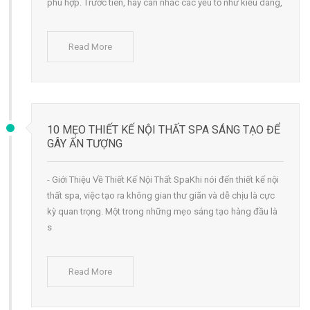
phù hợp. Trước tiên, hãy cân nhắc các yếu tố như kiểu dáng,
Read More
10 MẸO THIẾT KẾ NỘI THẤT SPA SÁNG TẠO ĐỂ
GÂY ẤN TƯỢNG
- Giới Thiệu Về Thiết Kế Nội Thất SpaKhi nói đến thiết kế nội
thất spa, việc tạo ra không gian thư giãn và dễ chịu là cực
kỳ quan trọng. Một trong những mẹo sáng tạo hàng đầu là
s
Read More