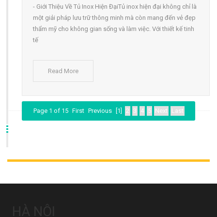
- Giới Thiệu Về Tủ Inox Hiện ĐạiTủ inox hiện đại không chỉ là
một giải pháp lưu trữ thông minh mà còn mang đến vẻ đẹp
thẩm mỹ cho không gian sống và làm việc. Với thiết kế tinh
tế
Read More
Page 1 of 15
First
Previous
[1]
2
3
4
5
Next
Last
HÀ NỘI