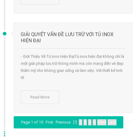
GIẢI QUYẾT VẤN ĐỀ LƯU TRỮ VỚI TỦ INOX
HIỆN ĐẠI
- Giới Thiệu Về Tủ Inox Hiện ĐạiTủ inox hiện đại không chỉ là
một giải pháp lưu trữ thông minh mà còn mang đến vẻ đẹp
thẩm mỹ cho không gian sống và làm việc. Với thiết kế tinh
tế
Read More
Page 1 of 15
First
Previous
[1]
2
3
4
5
Next
Last