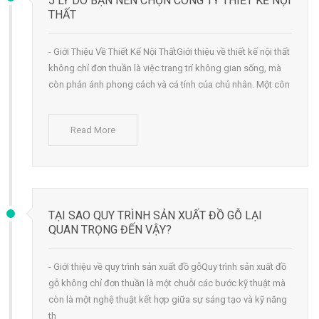
5 LÝ DO BẠN NÊN CHỌN CÔNG TY THIẾT KẾ NỘI
THẤT
- Giới Thiệu Về Thiết Kế Nội ThấtGiới thiệu về thiết kế nội thất
không chỉ đơn thuần là việc trang trí không gian sống, mà
còn phản ánh phong cách và cá tính của chủ nhân. Một côn
Read More
TẠI SAO QUY TRÌNH SẢN XUẤT ĐỒ GỖ LẠI
QUAN TRỌNG ĐẾN VẬY?
- Giới thiệu về quy trình sản xuất đồ gỗQuy trình sản xuất đồ
gỗ không chỉ đơn thuần là một chuỗi các bước kỹ thuật mà
còn là một nghệ thuật kết hợp giữa sự sáng tạo và kỹ năng
th