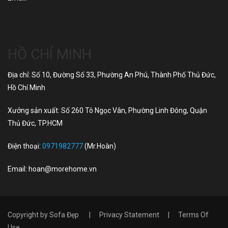
HỒ CHÍ MINH
Địa chỉ: Số 10, Đường Số 33, Phường An Phú, Thành Phố Thủ Đức,
Hồ Chí Minh
Xưởng sản xuất: Số 260 Tô Ngọc Vân, Phường Linh Đông, Quận
Thủ Đức, TP.HCM
Điện thoại:
0971982777
(Mr.Hoàn)
Email:
hoan@morehome.vn
Copyright by
Sofa Đẹp
|
Privacy Statement
|
Terms Of
Use