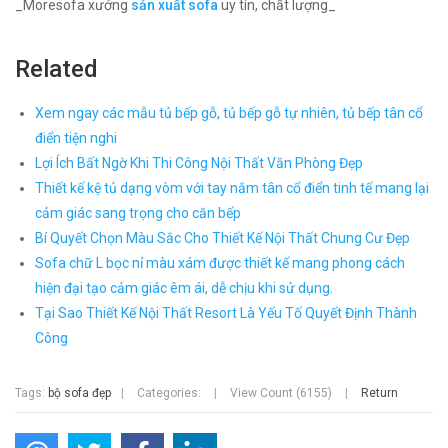
_Moresofa xưởng
sản xuất sofa
uy tín, chất lượng_
Related
Xem ngay các mẫu tủ bếp gỗ, tủ bếp gỗ tự nhiên, tủ bếp tân cổ
điển tiện nghi
Lợi Ích Bất Ngờ Khi Thi Công Nội Thất Văn Phòng Đẹp
Thiết kế kệ tủ dạng vòm với tay nắm tân cổ điển tinh tế mang lại
cảm giác sang trọng cho căn bếp
Bí Quyết Chọn Màu Sắc Cho Thiết Kế Nội Thất Chung Cư Đẹp
Sofa chữ L bọc nỉ màu xám được thiết kế mang phong cách
hiện đại tạo cảm giác êm ái, dễ chịu khi sử dụng.
Tại Sao Thiết Kế Nội Thất Resort Là Yếu Tố Quyết Định Thành
Công
Tags:
bộ sofa đẹp
|
Categories:
|
View Count (6155)
|
Return