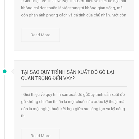
- Giới Thiệu Về Thiết Kế Nội ThấtGiới thiệu về thiết kế nội thất
không chỉ đơn thuần là việc trang trí không gian sống, mà
còn phản ánh phong cách và cá tính của chủ nhân. Một côn
Read More
TẠI SAO QUY TRÌNH SẢN XUẤT ĐỒ GỖ LẠI
QUAN TRỌNG ĐẾN VẬY?
- Giới thiệu về quy trình sản xuất đồ gỗQuy trình sản xuất đồ
gỗ không chỉ đơn thuần là một chuỗi các bước kỹ thuật mà
còn là một nghệ thuật kết hợp giữa sự sáng tạo và kỹ năng
th
Read More