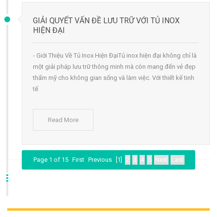
GIẢI QUYẾT VẤN ĐỀ LƯU TRỮ VỚI TỦ INOX
HIỆN ĐẠI
- Giới Thiệu Về Tủ Inox Hiện ĐạiTủ inox hiện đại không chỉ là
một giải pháp lưu trữ thông minh mà còn mang đến vẻ đẹp
thẩm mỹ cho không gian sống và làm việc. Với thiết kế tinh
tế
Read More
Page 1 of 15
First
Previous
[1]
2
3
4
5
Next
Last