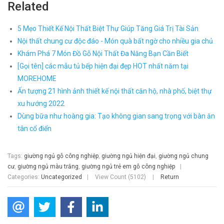
Related
5 Mẹo Thiết Kế Nội Thất Biệt Thự Giúp Tăng Giá Trị Tài Sản
Nội thất chung cư độc đáo - Món quà bất ngờ cho nhiều gia chủ
Khám Phá 7 Món Đồ Gỗ Nội Thất Đa Năng Bạn Cần Biết
[Gọi tên] các mẫu tủ bếp hiện đại đẹp HOT nhất năm tại
MOREHOME
Ấn tượng 21 hình ảnh thiết kế nội thất căn hộ, nhà phố, biệt thự
xu hướng 2022
Dùng bữa như hoàng gia: Tạo không gian sang trọng với bàn ăn
tân cổ điển
Tags:
giường ngủ gỗ công nghiệp
,
giường ngủ hiện đại
,
giường ngủ chung
cư
,
giường ngủ màu trắng
,
giường ngủ trẻ em gỗ công nghiệp
|
Categories:
Uncategorized
|
View Count (5102)
|
Return