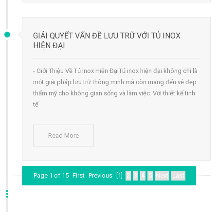
GIẢI QUYẾT VẤN ĐỀ LƯU TRỮ VỚI TỦ INOX
HIỆN ĐẠI
- Giới Thiệu Về Tủ Inox Hiện ĐạiTủ inox hiện đại không chỉ là
một giải pháp lưu trữ thông minh mà còn mang đến vẻ đẹp
thẩm mỹ cho không gian sống và làm việc. Với thiết kế tinh
tế
Read More
Page 1 of 15
First
Previous
[1]
2
3
4
5
Next
Last