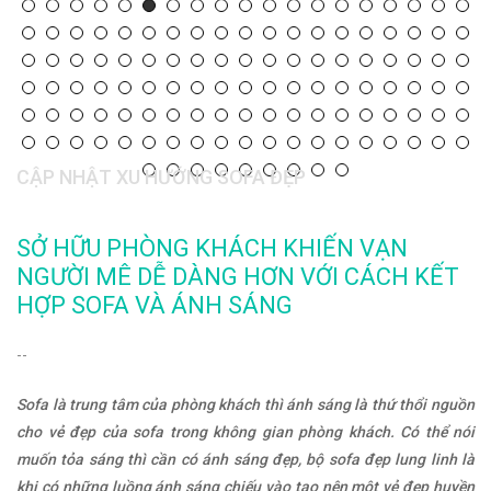
CẬP NHẬT XU HƯỚNG SOFA ĐẸP
SỞ HỮU PHÒNG KHÁCH KHIẾN VẠN
NGƯỜI MÊ DỄ DÀNG HƠN VỚI CÁCH KẾT
HỢP SOFA VÀ ÁNH SÁNG
--
Sofa là trung tâm của phòng khách thì ánh sáng là thứ thổi nguồn
cho vẻ đẹp của sofa trong không gian phòng khách. Có thể nói
muốn tỏa sáng thì cần có ánh sáng đẹp, bộ sofa đẹp lung linh là
khi có những luồng ánh sáng chiếu vào tạo nên một vẻ đẹp huyền