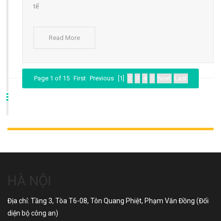
tế
Read More
Page 1 of 15
First
Previous
[1]
2
3
4
5
Next
Last
HÀ NỘI
Địa chỉ: Tầng 3, Tòa T6-08, Tôn Quang Phiệt, Phạm Văn Đồng (Đối
diện bộ công an)