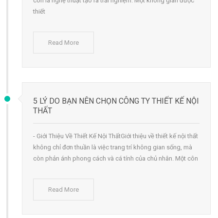
còn là nghệ thuật tạo ra trải nghiệm. Một không gian được
thiết
Read More
5 LÝ DO BẠN NÊN CHỌN CÔNG TY THIẾT KẾ NỘI
THẤT
- Giới Thiệu Về Thiết Kế Nội ThấtGiới thiệu về thiết kế nội thất
không chỉ đơn thuần là việc trang trí không gian sống, mà
còn phản ánh phong cách và cá tính của chủ nhân. Một côn
Read More