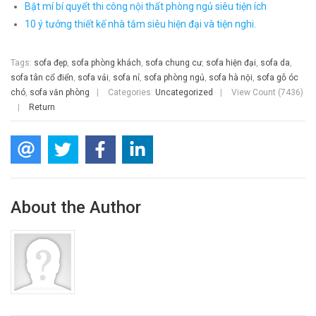
Bật mí bí quyết thi công nội thất phòng ngủ siêu tiện ích
10 ý tưởng thiết kế nhà tắm siêu hiện đại và tiện nghi.
Tags:
sofa đẹp
,
sofa phòng khách
,
sofa chung cư
,
sofa hiện đại
,
sofa da
,
sofa tân cổ điển
,
sofa vải
,
sofa nỉ
,
sofa phòng ngủ
,
sofa hà nội
,
sofa gỗ óc
chó
,
sofa văn phòng
|
Categories:
Uncategorized
|
View Count (7436)
|
Return
About the Author